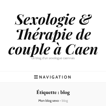
Sexologie &
Thérapie de
couple à Caen
Le blog d'un sexologue caennais
NAVIGATION
Étiquette :
blog
Mon blog sexo
>
blog