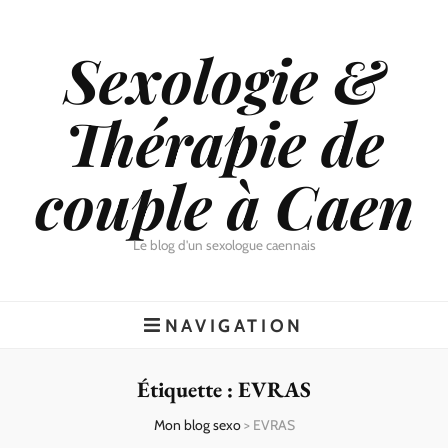
Sexologie &
Thérapie de
couple à Caen
Le blog d'un sexologue caennais
NAVIGATION
Étiquette :
EVRAS
Mon blog sexo
>
EVRAS