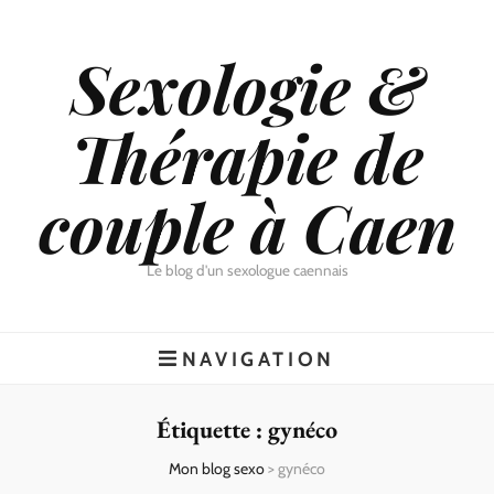
Sexologie &
Thérapie de
couple à Caen
Le blog d'un sexologue caennais
NAVIGATION
Étiquette :
gynéco
Mon blog sexo
>
gynéco