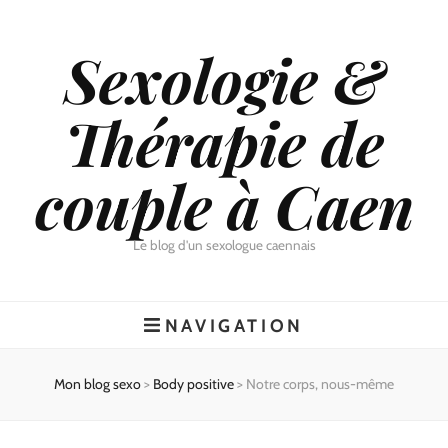
Sexologie &
Thérapie de
couple à Caen
Le blog d'un sexologue caennais
NAVIGATION
Mon blog sexo
>
Body positive
>
Notre corps, nous-même