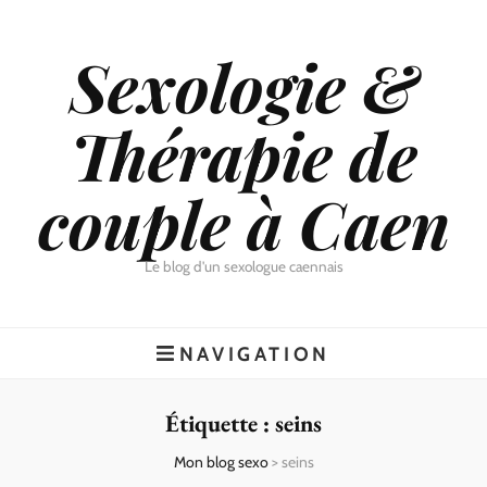
Sexologie &
Thérapie de
couple à Caen
Le blog d'un sexologue caennais
NAVIGATION
Étiquette :
seins
Mon blog sexo
>
seins