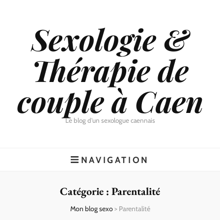
Sexologie &
Thérapie de
couple à Caen
Le blog d'un sexologue caennais
NAVIGATION
Catégorie :
Parentalité
Mon blog sexo
>
Parentalité