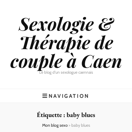
Sexologie &
Thérapie de
couple à Caen
Le blog d'un sexologue caennais
NAVIGATION
Étiquette :
baby blues
Mon blog sexo
>
baby blues