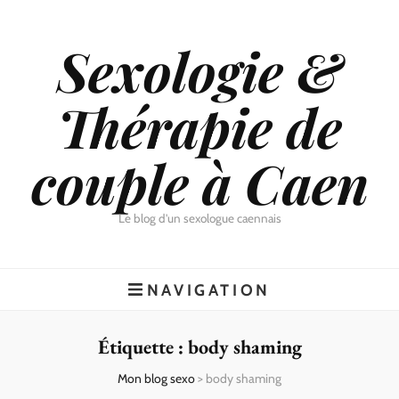
Sexologie &
Thérapie de
couple à Caen
Le blog d'un sexologue caennais
NAVIGATION
Étiquette :
body shaming
Mon blog sexo
>
body shaming