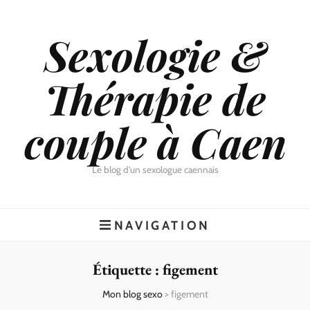
Sexologie &
Thérapie de
couple à Caen
Le blog d'un sexologue caennais
NAVIGATION
Étiquette :
figement
Mon blog sexo
>
figement