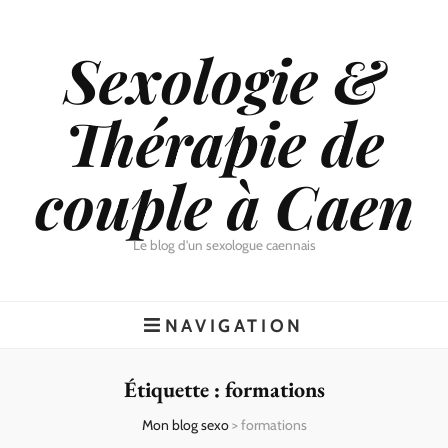
Sexologie &
Thérapie de
couple à Caen
Le blog d'un sexologue caennais
NAVIGATION
Étiquette :
formations
Mon blog sexo
>
formations