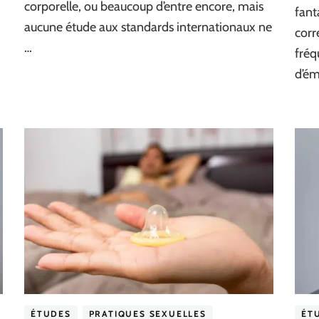
corporelle, ou beaucoup d’entre encore, mais
fant
aucune étude aux standards internationaux ne
corr
…
fréq
d’ém
ÉTUDES
PRATIQUES SEXUELLES
ÉT