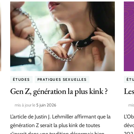
ÉTUDES
PRATIQUES SEXUELLES
ÉT
Gen Z, génération la plus kink ?
Les
mis à jour le
5 juin 2026
mis
L’article de Justin J. Lehmiller affirmant que la
L’Ob
génération Z serait la plus kink de toutes
dévo