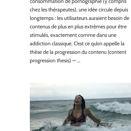
consommation de pornographie (y compris
chez les thérapeutes), une idée circule depuis
longtemps : les utilisateurs auraient besoin de
contenus de plus en plus extrêmes pour être
stimulés, exactement comme dans une
addiction classique. C’est ce qu’on appelle la
thèse de la progression du contenu (content
progression thesis) — …