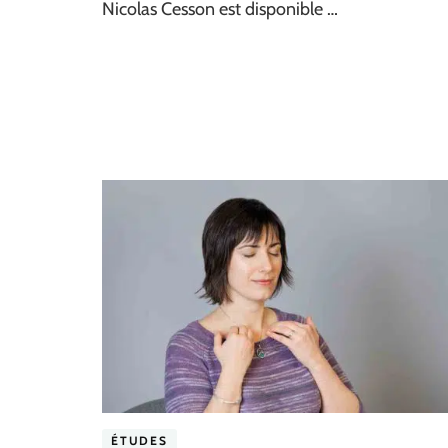
Nicolas Cesson est disponible …
ÉTUDES