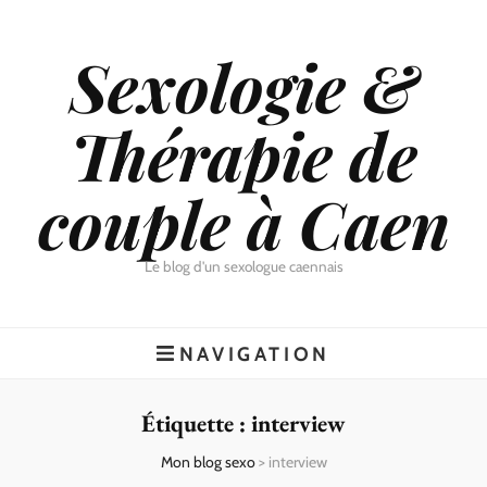
Sexologie &
Thérapie de
couple à Caen
Le blog d'un sexologue caennais
NAVIGATION
Étiquette :
interview
Mon blog sexo
>
interview