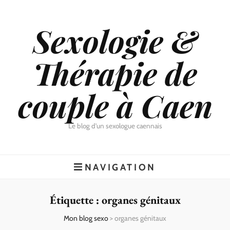
Sexologie &
Thérapie de
couple à Caen
Le blog d'un sexologue caennais
NAVIGATION
Étiquette :
organes génitaux
Mon blog sexo
>
organes génitaux