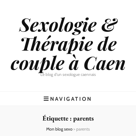
Sexologie &
Thérapie de
couple à Caen
Le blog d'un sexologue caennais
NAVIGATION
Étiquette :
parents
Mon blog sexo
>
parents