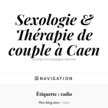
Sexologie &
Thérapie de
couple à Caen
Le blog d'un sexologue caennais
NAVIGATION
Étiquette :
radio
Mon blog sexo
>
radio