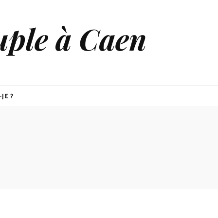
uple à Caen
JE ?