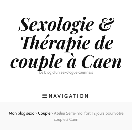
Sexologie &
Thérapie de
couple à Caen
Le blog d'un sexologue caennais
NAVIGATION
Mon blog sexo
>
Couple
>
Atelier Serre-moi fort ! 2 jours pour votre
couple à Caen