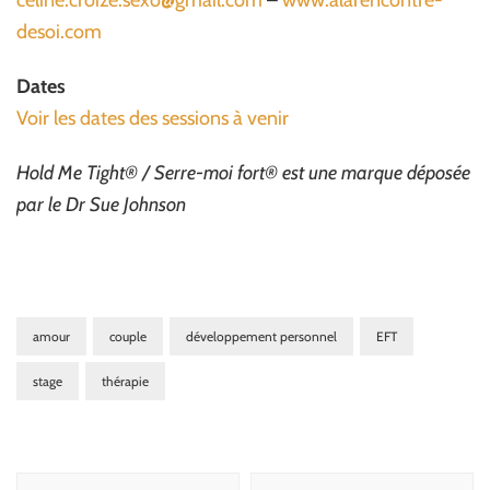
celine.croize.sexo@gmail.com
–
www.alarencontre-
desoi.com
Dates
Voir les dates des sessions à venir
Hold Me Tight® / Serre-moi fort® est une marque déposée
par le Dr Sue Johnson
amour
couple
développement personnel
EFT
stage
thérapie
Navigation