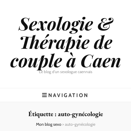
Sexologie &
Thérapie de
couple à Caen
Le blog d'un sexologue caennais
NAVIGATION
Étiquette :
auto-gynécologie
Mon blog sexo
>
auto-gynécologie