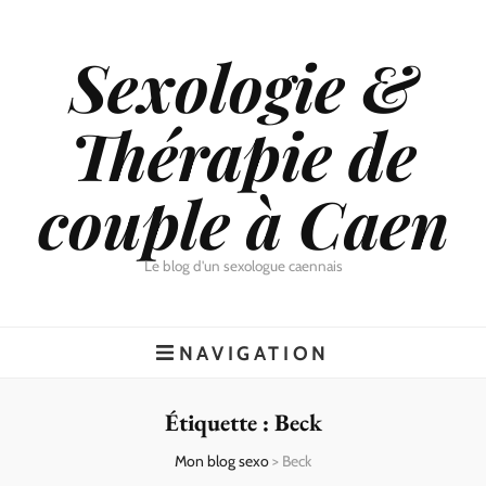
Sexologie &
Thérapie de
couple à Caen
Le blog d'un sexologue caennais
NAVIGATION
Étiquette :
Beck
Mon blog sexo
>
Beck