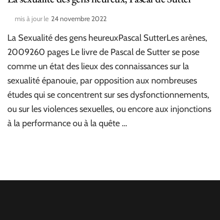
mis à jour le
24 novembre 2022
La Sexualité des gens heureuxPascal SutterLes arènes,
2009260 pages Le livre de Pascal de Sutter se pose
comme un état des lieux des connaissances sur la
sexualité épanouie, par opposition aux nombreuses
études qui se concentrent sur ses dysfonctionnements,
ou sur les violences sexuelles, ou encore aux injonctions
à la performance ou à la quête …