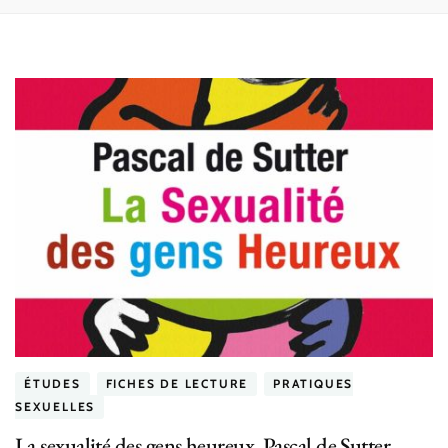
ÉTUDES
FICHES DE LECTURE
PRATIQUES
SEXUELLES
La sexualité des gens heureux, Pascal de Sutter