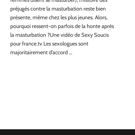
femmes disent se masturber), l’histoire des
préjugés contre la masturbation reste bien
présente, même chez les plus jeunes. Alors,
pourquoi ressent-on parfois de la honte après
la masturbation ?Une vidéo de Sexy Soucis
pour france.tv Les sexologues sont
majoritairement d’accord …