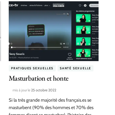
PRATIQUES SEXUELLES
SANTÉ SEXUELLE
Masturbation et honte
mis à jour le
25 octobre 2022
Si la très grande majorité des français.es se
masturbent (90% des hommes et 70% des