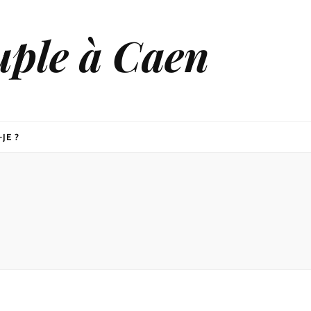
uple à Caen
JE ?