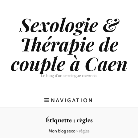
Sexologie &
Thérapie de
couple à Caen
Le blog d'un sexologue caennais
NAVIGATION
Étiquette :
règles
Mon blog sexo
>
règles