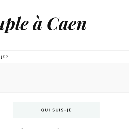
uple à Caen
JE ?
QUI SUIS-JE