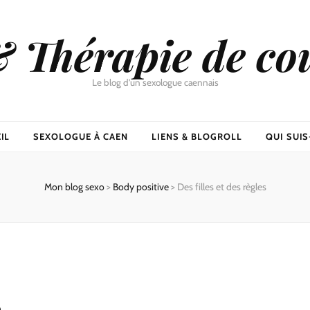
& Thérapie de co
Le blog d'un sexologue caennais
IL
SEXOLOGUE À CAEN
LIENS & BLOGROLL
QUI SUIS-
Mon blog sexo
>
Body positive
>
Des filles et des règles
s