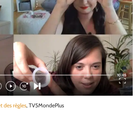
et des règles
, TV5MondePlus