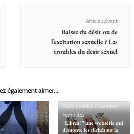
Article suivant
Baisse du désir ou de
l’excitation sexuelle ? Les
troubles du désir sexuel
ez également aimer...
Body positive
Education
Féminités
“Libres !” une websérie qui
és
démonte les clichés sur la