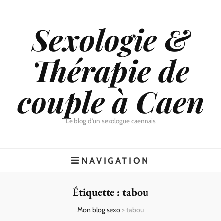
Sexologie &
Thérapie de
couple à Caen
Le blog d'un sexologue caennais
NAVIGATION
Étiquette :
tabou
Mon blog sexo
>
tabou