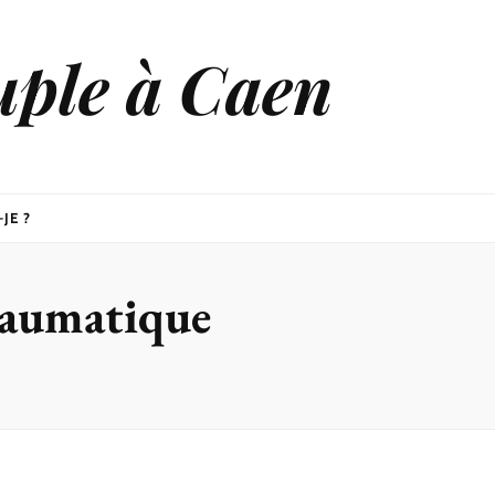
uple à Caen
JE ?
traumatique