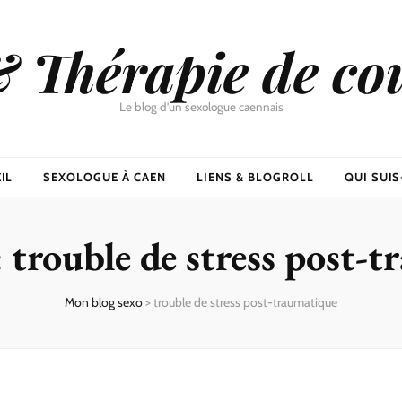
& Thérapie de co
Le blog d'un sexologue caennais
IL
SEXOLOGUE À CAEN
LIENS & BLOGROLL
QUI SUIS-
:
trouble de stress post-
Mon blog sexo
>
trouble de stress post-traumatique