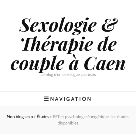
Sexologie &
Thérapie de
couple à Caen
Le blog d'un sexologue caennais
NAVIGATION
Mon blog sexo
>
Études
>
EFT et psychologie énergétique : les études
disponibles