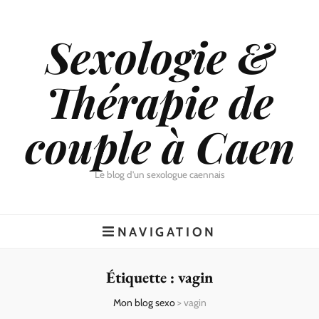
Sexologie &
Thérapie de
couple à Caen
Le blog d'un sexologue caennais
NAVIGATION
Étiquette :
vagin
Mon blog sexo
>
vagin