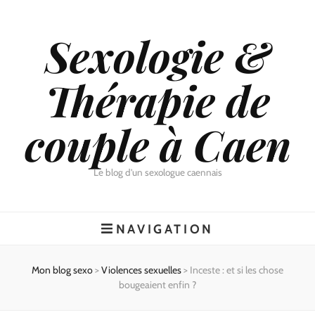
Sexologie &
Thérapie de
couple à Caen
Le blog d'un sexologue caennais
NAVIGATION
Mon blog sexo
>
Violences sexuelles
>
Inceste : et si les chose
bougeaient enfin ?