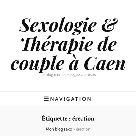
Sexologie &
Thérapie de
couple à Caen
Le blog d'un sexologue caennais
NAVIGATION
Étiquette :
érection
Mon blog sexo
>
érection