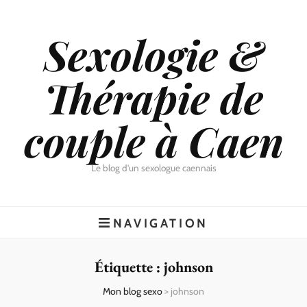
Sexologie &
Thérapie de
couple à Caen
Le blog d'un sexologue caennais
NAVIGATION
Étiquette :
johnson
Mon blog sexo
>
johnson