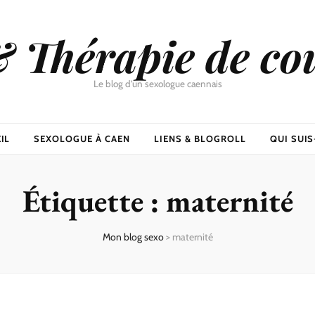
& Thérapie de co
Le blog d'un sexologue caennais
IL
SEXOLOGUE À CAEN
LIENS & BLOGROLL
QUI SUIS-
Étiquette :
maternité
Mon blog sexo
>
maternité