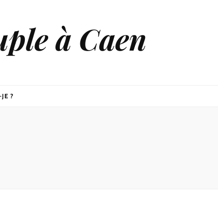
uple à Caen
JE ?