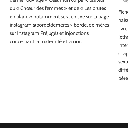
dernier ouvrage « C’est mon corps », l’auteur
mis
du « Chœur des femmes » et de « Les brutes
Fich
en blanc » notamment sera en live sur la page
nais
instagram @bordeldemères > bordel de mères
livr
sur Instagram Préjugés et injonctions
l’ét
concernant la maternité et la non …
inte
chap
sexu
diff
père