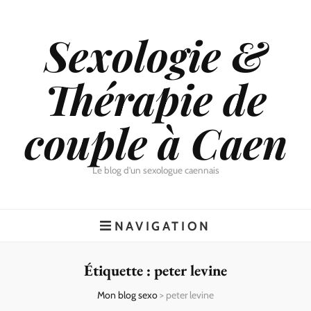
Sexologie &
Thérapie de
couple à Caen
Le blog d'un sexologue caennais
NAVIGATION
Étiquette :
peter levine
Mon blog sexo
>
peter levine