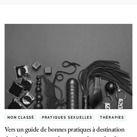
NON CLASSÉ
PRATIQUES SEXUELLES
THÉRAPIES
Vers un guide de bonnes pratiques à destination