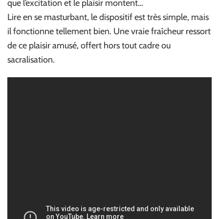
que l’excitation et le plaisir montent…
Lire en se masturbant, le dispositif est très simple, mais
il fonctionne tellement bien. Une vraie fraîcheur ressort
de ce plaisir amusé, offert hors tout cadre ou
sacralisation.