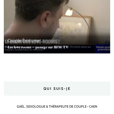
Couple
Érotisme
Les love rooms – passage sur BFM TV
QUI SUIS-JE
GAËL, SEXOLOGUE & THÉRAPEUTE DE COUPLE • CAEN