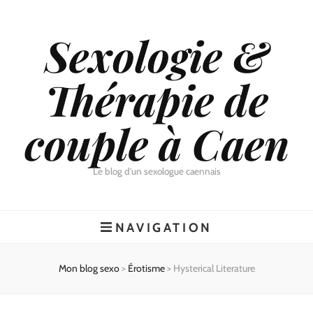
Sexologie &
Thérapie de
couple à Caen
Le blog d'un sexologue caennais
NAVIGATION
Mon blog sexo
>
Érotisme
>
Hysterical Literature