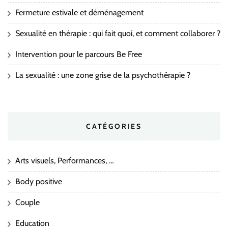
Fermeture estivale et déménagement
Sexualité en thérapie : qui fait quoi, et comment collaborer ?
Intervention pour le parcours Be Free
La sexualité : une zone grise de la psychothérapie ?
CATÉGORIES
Arts visuels, Performances, …
Body positive
Couple
Education