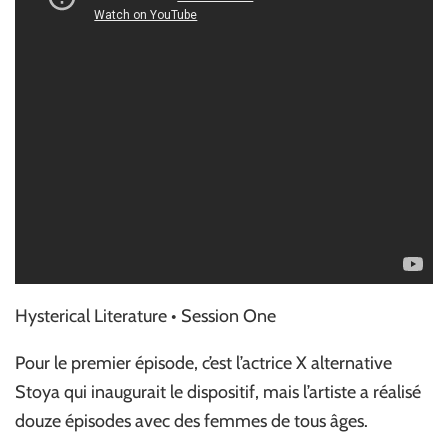
Hysterical Literature • Session One
Pour le premier épisode, c’est l’actrice X alternative
Stoya qui inaugurait le dispositif, mais l’artiste a réalisé
douze épisodes avec des femmes de tous âges.