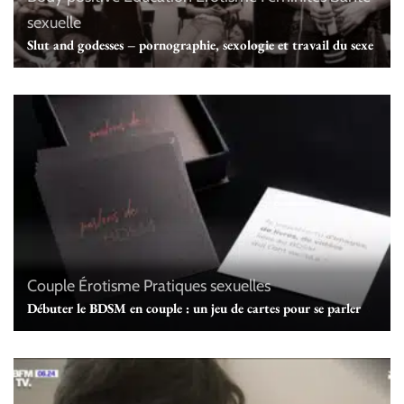
sexuelle
Slut and godesses – pornographie, sexologie et travail du sexe
Couple
Érotisme
Pratiques sexuelles
Débuter le BDSM en couple : un jeu de cartes pour se parler