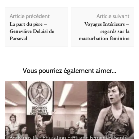
Navigation
Article précédent
Article suivant
d'article
La part du père –
Voyages Intérieurs –
Geneviève Delaisi de
regards sur la
Parseval
masturbation féminine
Vous pourriez également aimer...
Body positive
Education
Érotisme
Féminités
Santé