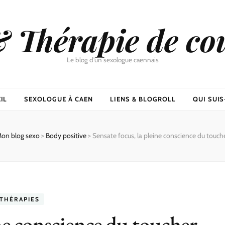
& Thérapie de co
Le blog d'un sexologue caennais
IL
SEXOLOGUE À CAEN
LIENS & BLOGROLL
QUI SUIS-
on blog sexo
>
Body positive
>
Sensate focus, la pleine conscience du touch
THÉRAPIES
ine conscience du toucher