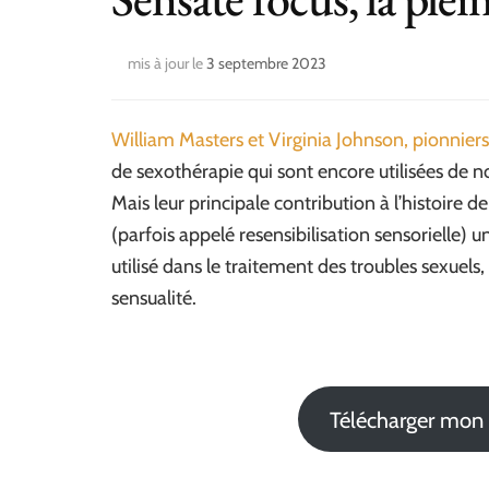
mis à jour le
3 septembre 2023
William Masters et Virginia Johnson, pionniers
de sexothérapie qui sont encore utilisées de no
Mais leur principale contribution à l’histoire d
(parfois appelé resensibilisation sensorielle) 
utilisé dans le traitement des troubles sexuels
sensualité.
Télécharger mon 