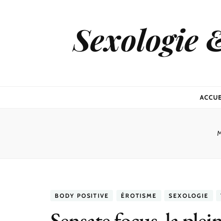
Sexologie 
ACCUE
M
BODY POSITIVE
ÉROTISME
SEXOLOGIE
Sensate focus, la ple