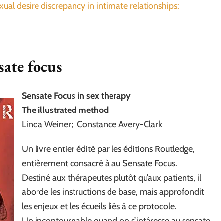
xual desire discrepancy in intimate relationships:
nsate focus
Sensate Focus in sex therapy
The illustrated method
Linda Weiner;, Constance Avery-Clark
Un livre entier édité par les éditions Routledge,
entièrement consacré à au Sensate Focus.
Destiné aux thérapeutes plutôt qu’aux patients, il
aborde les instructions de base, mais approfondit
les enjeux et les écueils liés à ce protocole.
Un incontournable quand on s’intéresse au sensate