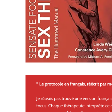
* Le protocole en français, réécrit par m
Je n’avais pas trouvé une version français
focus. Chaque thérapeute interprète ce 