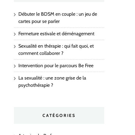
Débuter le BDSM en couple : un jeu de
cartes pour se parler
Fermeture estivale et déménagement
Sexualité en thérapie : qui fait quoi, et
comment collaborer ?
Intervention pour le parcours Be Free
La sexualité : une zone grise de la
psychothérapie ?
CATÉGORIES