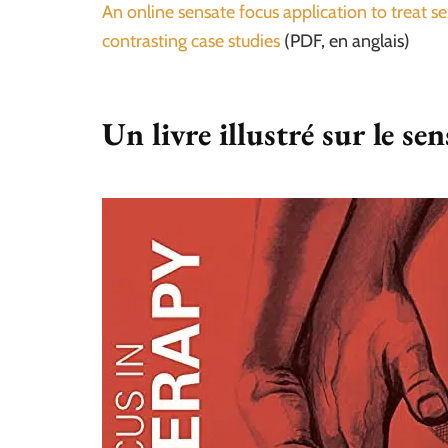
An online sensate focus application to treat se
contrasting case studies
(PDF, en anglais)
Un livre illustré sur le se