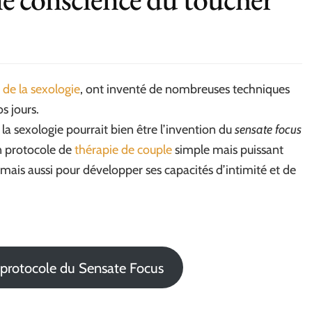
 de la sexologie
, ont inventé de nombreuses techniques
s jours.
e la sexologie pourrait bien être l’invention du
sensate focus
un protocole de
thérapie de couple
simple mais puissant
, mais aussi pour développer ses capacités d’intimité et de
protocole du Sensate Focus