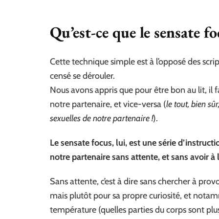
Qu’est-ce que le sensate fo
Cette technique simple est à l’opposé des scri
censé se dérouler.
Nous avons appris que pour être bon au lit, il 
notre partenaire, et vice-versa (
le tout, bien sû
sexuelles de notre partenaire !
).
Le sensate focus, lui, est une série d’instruct
notre partenaire sans attente, et sans avoir à 
Sans attente, c’est à dire sans chercher à provo
mais plutôt pour sa propre curiosité, et notam
température (quelles parties du corps sont plus 