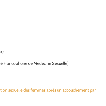
x)
té Francophone de Médecine Sexuelle)
ction sexuelle des femmes après un accouchement par