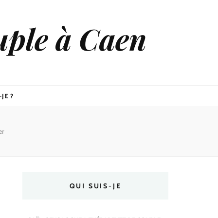
uple à Caen
JE ?
er
QUI SUIS-JE