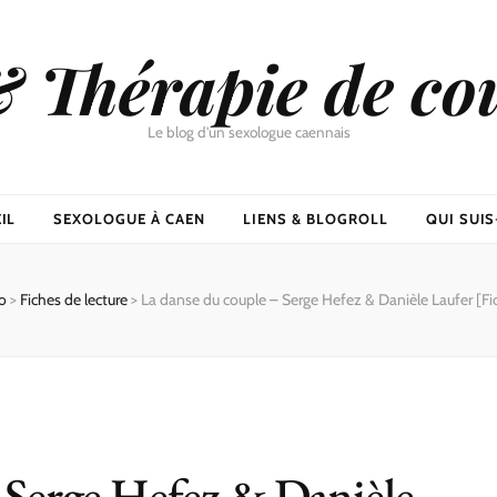
& Thérapie de co
Le blog d'un sexologue caennais
IL
SEXOLOGUE À CAEN
LIENS & BLOGROLL
QUI SUIS-
o
>
Fiches de lecture
>
La danse du couple – Serge Hefez & Danièle Laufer [Fic
 Serge Hefez & Danièle