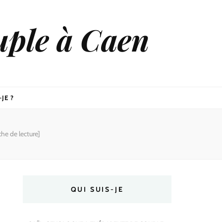
uple à Caen
JE ?
he de lecture]
QUI SUIS-JE