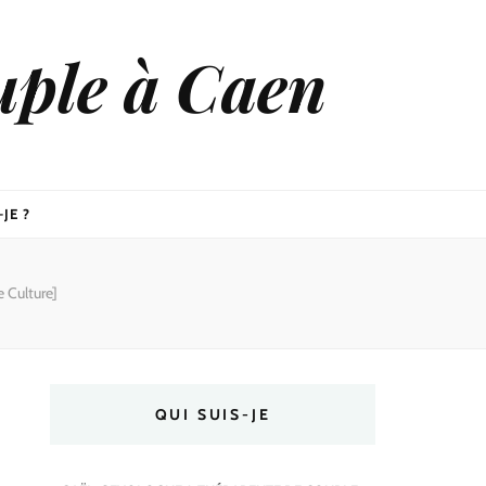
uple à Caen
JE ?
e Culture]
QUI SUIS-JE