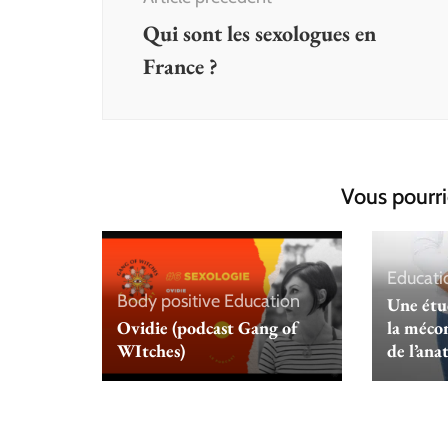
Qui sont les sexologues en
France ?
Vous pourri
Educati
Body positive
Education
Une étu
Ovidie (podcast Gang of
la méco
WItches)
de l’an