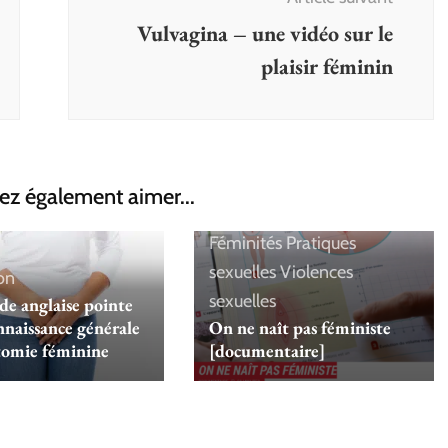
Vulvagina – une vidéo sur le
plaisir féminin
ez également aimer...
Body positive
Education
Féminités
Pratiques
sexuelles
Violences
on
sexuelles
de anglaise pointe
nnaissance générale
On ne naît pas féministe
atomie féminine
[documentaire]