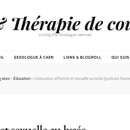
& Thérapie de co
Le blog d'un sexologue caennais
IL
SEXOLOGUE À CAEN
LIENS & BLOGROLL
QUI SUIS-
g sexo
>
Education
>
L’éducation affective et sexuelle au lycée [podcast Franc
et sexuelle au lycée