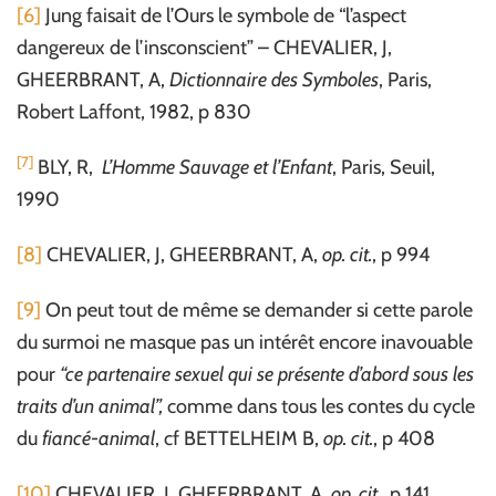
[6]
Jung faisait de l’Ours le symbole de “l’aspect
dangereux de l’insconscient” – CHEVALIER, J,
GHEERBRANT, A,
Dictionnaire des Symboles
, Paris,
Robert Laffont, 1982, p 830
[7]
BLY, R,
L’Homme Sauvage et l’Enfant
, Paris, Seuil,
1990
[8]
CHEVALIER, J, GHEERBRANT, A,
op. cit.
, p 994
[9]
On peut tout de même se demander si cette parole
du surmoi ne masque pas un intérêt encore inavouable
pour
“ce partenaire sexuel qui se présente d’abord sous les
traits d’un animal”,
comme dans tous les contes du cycle
du
fiancé-animal
, cf BETTELHEIM B,
op. cit.
, p 408
[10]
CHEVALIER, J, GHEERBRANT, A,
op. cit.
, p 141