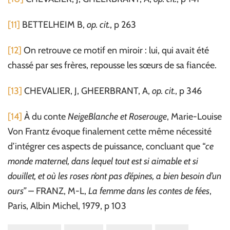
[11]
BETTELHEIM B,
op. cit.
, p 263
[12]
On retrouve ce motif en miroir : lui, qui avait été
chassé par ses frères, repousse les sœurs de sa fiancée.
[13]
CHEVALIER, J, GHEERBRANT, A,
op. cit.
, p 346
[14]
À du conte
NeigeBlanche et Roserouge
, Marie-Louise
Von Frantz évoque finalement cette même nécessité
d’intégrer ces aspects de puissance, concluant que “
ce
monde maternel, dans lequel tout est si aimable et si
douillet, et où les roses n’ont pas d’épines, a bien besoin d’un
ours” –
FRANZ, M-L,
La femme dans les contes de fées
,
Paris, Albin Michel, 1979, p 103