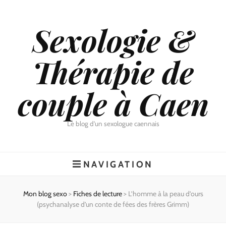
Sexologie &
Thérapie de
couple à Caen
Le blog d'un sexologue caennais
NAVIGATION
Mon blog sexo
>
Fiches de lecture
>
L’homme à la peau d’ours
(psychanalyse d’un conte de fées des frères Grimm)