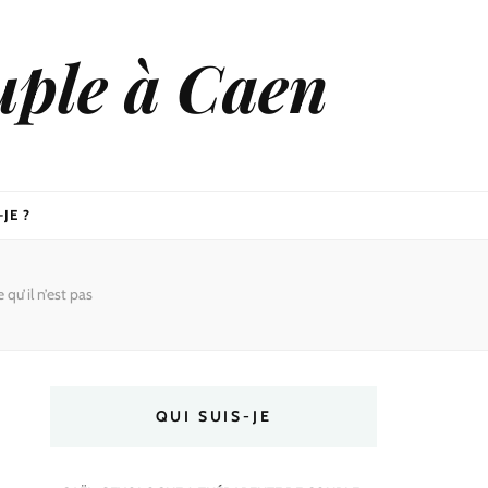
uple à Caen
JE ?
qu’il n’est pas
QUI SUIS-JE