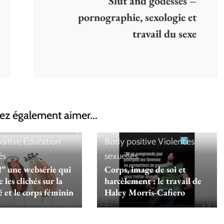
Slut and godesses –
pornographie, sexologie et
travail du sexe
ez également aimer...
sitive
Education
Body positive
Violences
és
sexuelles
!” une websérie qui
Corps, image de soi et
les clichés sur la
harcèlement : le travail de
é et le corps féminin
Haley Morris-Cafiero