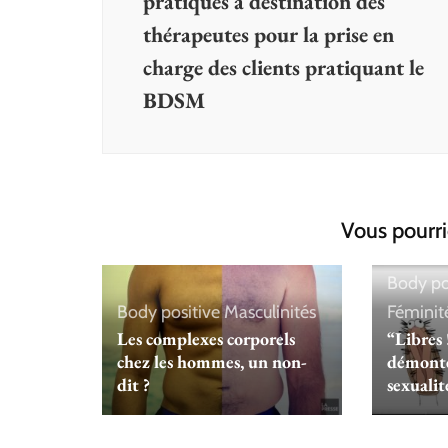
pratiques à destination des
thérapeutes pour la prise en
charge des clients pratiquant le
BDSM
Vous pourri
Body po
Body positive
Masculinités
Féminit
Les complexes corporels
“Libres 
chez les hommes, un non-
démonte 
dit ?
sexualit