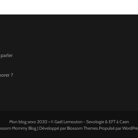
 parler
borer ?
Mon blog sexo 2020 • ©
Gaël Lemouton - Sexologie & EFT à Caen
ossom Mommy Blog | Développé par
Blossom Themes
.Propulsé par
WordPre