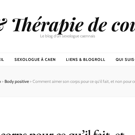
& Thérapie de co
Le blog d'un sexologue caennais
IL
SEXOLOGUE À CAEN
LIENS & BLOGROLL
QUI SUIS-
o
>
Body positive
>
Comment aimer son corps pour ce qu’il fait, et non pour ce 
ps pour ce qu’il fait, et