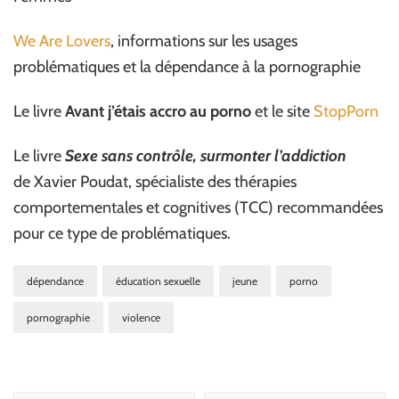
We Are Lovers
, informations sur les usages
problématiques et la dépendance à la pornographie
Le livre
Avant j’étais accro au porno
et le site
StopPorn
Le livre
Sexe sans contrôle, surmonter l’addiction
de Xavier Poudat, spécialiste des thérapies
comportementales et cognitives (TCC) recommandées
pour ce type de problématiques.
dépendance
éducation sexuelle
jeune
porno
pornographie
violence