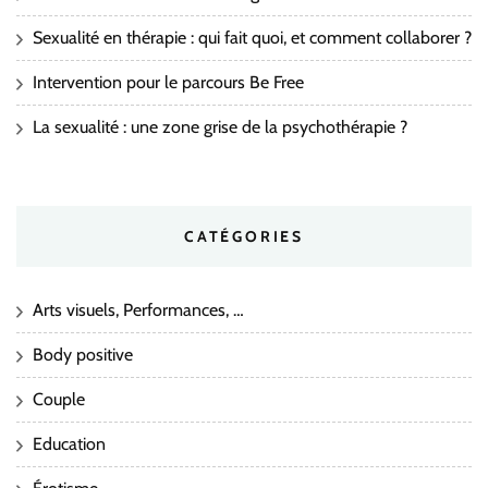
Sexualité en thérapie : qui fait quoi, et comment collaborer ?
Intervention pour le parcours Be Free
La sexualité : une zone grise de la psychothérapie ?
CATÉGORIES
Arts visuels, Performances, …
Body positive
Couple
Education