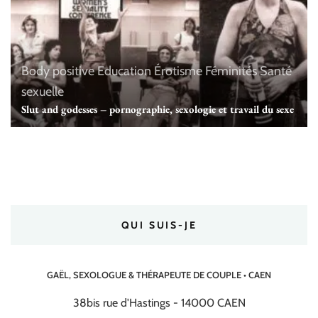
Body positive
Education
Érotisme
Féminités
Santé
sexuelle
Slut and godesses – pornographie, sexologie et travail du sexe
QUI SUIS-JE
GAËL, SEXOLOGUE & THÉRAPEUTE DE COUPLE • CAEN
38bis rue d'Hastings - 14000 CAEN