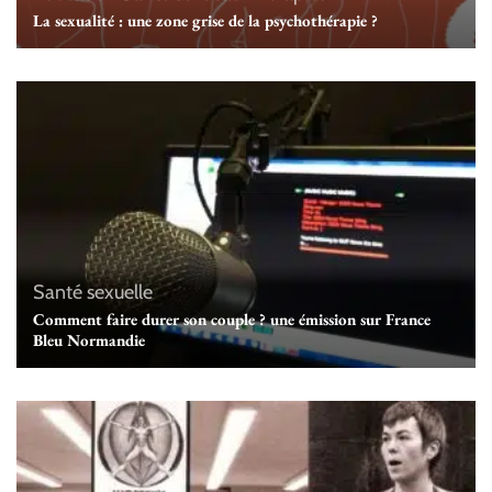
La sexualité : une zone grise de la psychothérapie ?
Santé sexuelle
Comment faire durer son couple ? une émission sur France
Bleu Normandie