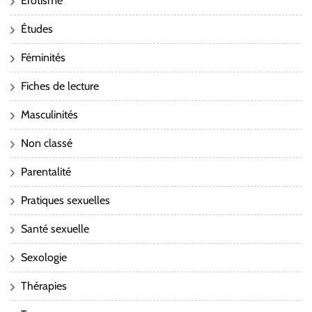
Érotisme
Études
Féminités
Fiches de lecture
Masculinités
Non classé
Parentalité
Pratiques sexuelles
Santé sexuelle
Sexologie
Thérapies