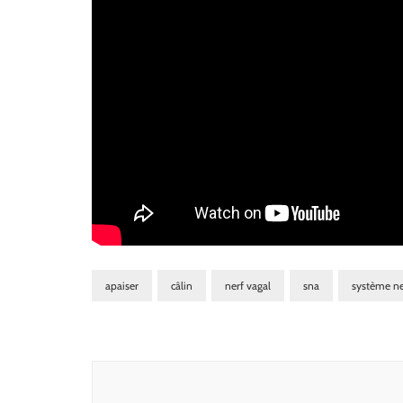
apaiser
câlin
nerf vagal
sna
système n
Navigation
d'article