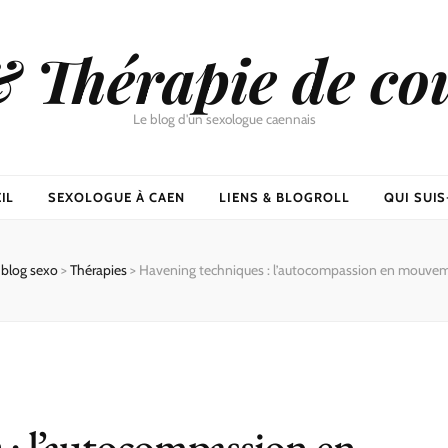
& Thérapie de co
Le blog d'un sexologue caennais
IL
SEXOLOGUE À CAEN
LIENS & BLOGROLL
QUI SUIS-
blog sexo
>
Thérapies
>
Havening techniques : l’autocompassion en mouve
: l’autocompassion en