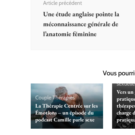
Article précédent
Une étude anglaise pointe la
méconnaissance générale de
l’anatomie féminine
Vous pourri
Non cla
sexuelle
Vers un
Couple
Thérapies
pratique
La Thérapie Centrée sur les
thérapeu
Émotions – un épisode du
charge d
podcast Camille parle sexe
pratiqu