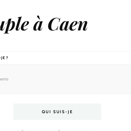
uple à Caen
JE ?
ments
QUI SUIS-JE