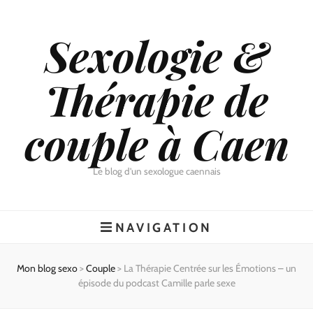
Sexologie &
Thérapie de
couple à Caen
Le blog d'un sexologue caennais
NAVIGATION
Mon blog sexo
>
Couple
>
La Thérapie Centrée sur les Émotions – un
épisode du podcast Camille parle sexe